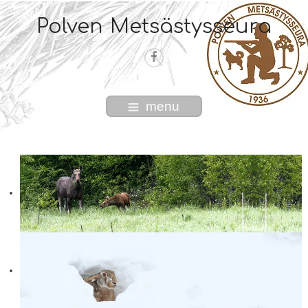
Polven Metsästysseura
menu