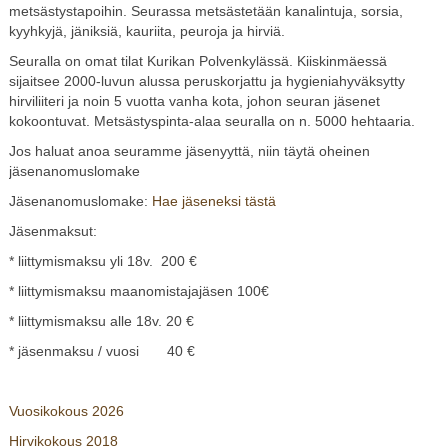
metsästystapoihin. Seurassa metsästetään kanalintuja, sorsia,
kyyhkyjä, jäniksiä, kauriita, peuroja ja hirviä.
Seuralla on omat tilat Kurikan Polvenkylässä. Kiiskinmäessä
sijaitsee 2000-luvun alussa peruskorjattu ja hygieniahyväksytty
hirviliiteri ja noin 5 vuotta vanha kota, johon seuran jäsenet
kokoontuvat. Metsästyspinta-alaa seuralla on n. 5000 hehtaaria.
Jos haluat anoa seuramme jäsenyyttä, niin täytä oheinen
jäsenanomuslomake
Jäsenanomuslomake:
Hae jäseneksi tästä
Jäsenmaksut:
* liittymismaksu yli 18v. 200 €
* liittymismaksu maanomistajajäsen 100€
* liittymismaksu alle 18v. 20 €
* jäsenmaksu / vuosi 40 €
Vuosikokous 2026
Hirvikokous 2018