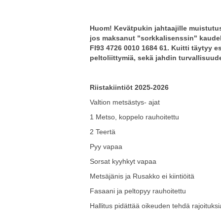
Huom! Kevätpukin jahtaajille muistutus,
jos maksanut "sorkkalisenssin" kaudelle
FI93 4726 0010 1684 61. Kuitti täytyy es
peltoliittymiä, sekä jahdin turvallisuud
Riistakiintiöt 2025-2026
Valtion metsästys- ajat
1 Metso, koppelo rauhoitettu
2 Teertä
Pyy vapaa
Sorsat kyyhkyt vapaa
Metsäjänis ja Rusakko ei kiintiöitä
Fasaani ja peltopyy rauhoitettu
Hallitus pidättää oikeuden tehdä rajoituksia