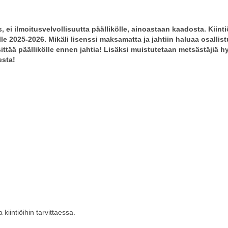
 ei ilmoitusvelvollisuutta päällikölle, ainoastaan kaadosta. Kiintiö
 2025-2026. Mikäli lisenssi maksamatta ja jahtiin haluaa osallistu
ittää päällikölle ennen jahtia! Lisäksi muistutetaan metsästäjiä hyvi
esta!
 kiintiöihin tarvittaessa.