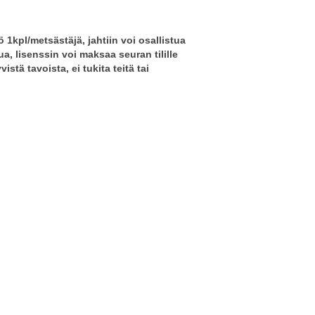
 1kpl/metsästäjä, jahtiin voi osallistua
a, lisenssin voi maksaa seuran tilille
stä tavoista, ei tukita teitä tai