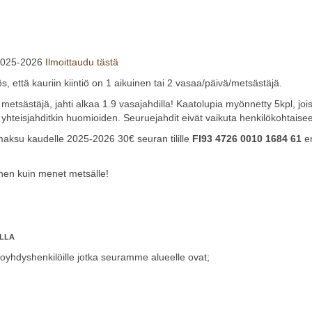
 2025-2026
Ilmoittaudu tästä
että kauriin kiintiö on 1 aikuinen tai 2 vasaa/päivä/metsästäjä.
metsästäjä, jahti alkaa 1.9 vasajahdilla! Kaatolupia myönnetty 5kpl, jo
yhteisjahditkin huomioiden. Seuruejahdit eivät vaikuta henkilökohtaisee
maksu kaudelle 2025-2026 30€ seuran tilille
FI93 4726 0010 1684 61
e
nen kuin menet metsälle!
LLA
toyhdyshenkilöille jotka seuramme alueelle ovat;