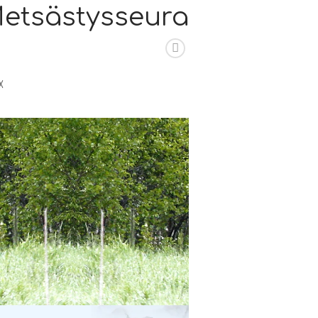
Metsästysseura
X